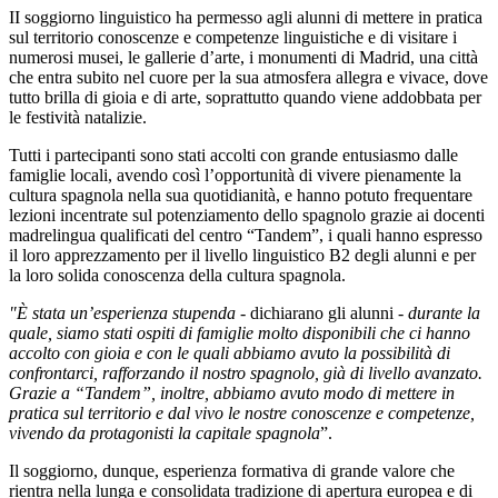
II soggiorno linguistico ha permesso agli alunni di mettere in pratica
sul territorio conoscenze e competenze linguistiche e di visitare i
numerosi musei, le gallerie d’arte, i monumenti di Madrid, una città
che entra subito nel cuore per la sua atmosfera allegra e vivace, dove
tutto brilla di gioia e di arte, soprattutto quando viene addobbata per
le festività natalizie.
Tutti i partecipanti sono stati accolti con grande entusiasmo dalle
famiglie locali, avendo così l’opportunità di vivere pienamente la
cultura spagnola nella sua quotidianità, e hanno potuto frequentare
lezioni incentrate sul potenziamento dello spagnolo grazie ai docenti
madrelingua qualificati del centro “Tandem”, i quali hanno espresso
il loro apprezzamento per il livello linguistico B2 degli alunni e per
la loro solida conoscenza della cultura spagnola.
"È stata un’esperienza stupenda -
dichiarano gli alunni
- durante la
quale, siamo stati ospiti di famiglie molto disponibili che ci hanno
accolto con gioia e con le quali abbiamo avuto la possibilità di
confrontarci, rafforzando il nostro spagnolo, già di livello avanzato.
Grazie a “Tandem”, inoltre, abbiamo avuto modo di mettere in
pratica sul territorio e dal vivo le nostre conoscenze e competenze,
vivendo da protagonisti la capitale spagnola
”.
Il soggiorno, dunque, esperienza formativa di grande valore che
rientra nella lunga e consolidata tradizione di apertura europea e di