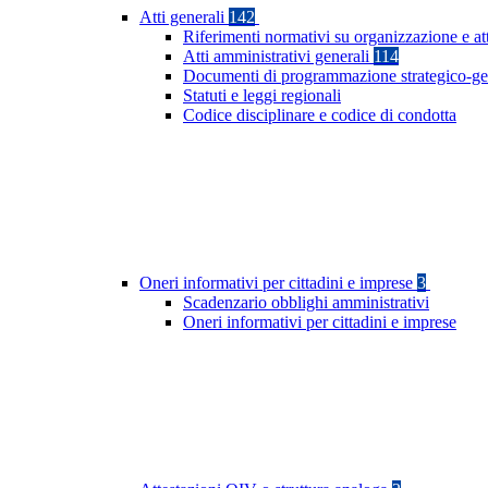
Atti generali
142
Riferimenti normativi su organizzazione e att
Atti amministrativi generali
114
Documenti di programmazione strategico-ge
Statuti e leggi regionali
Codice disciplinare e codice di condotta
Oneri informativi per cittadini e imprese
3
Scadenzario obblighi amministrativi
Oneri informativi per cittadini e imprese