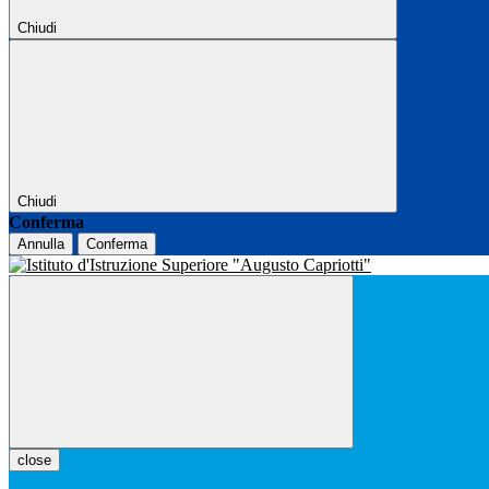
Chiudi
Chiudi
Conferma
Annulla
Conferma
close