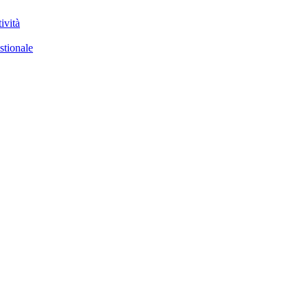
ività
stionale