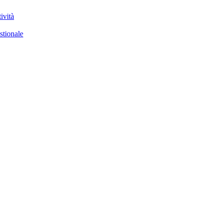
ività
stionale