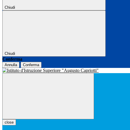
Chiudi
Chiudi
Conferma
Annulla
Conferma
close