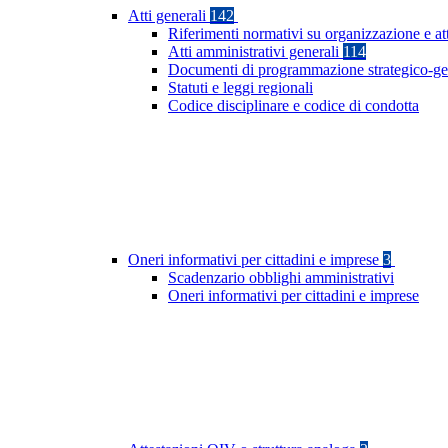
Atti generali
142
Riferimenti normativi su organizzazione e att
Atti amministrativi generali
114
Documenti di programmazione strategico-ge
Statuti e leggi regionali
Codice disciplinare e codice di condotta
Oneri informativi per cittadini e imprese
3
Scadenzario obblighi amministrativi
Oneri informativi per cittadini e imprese