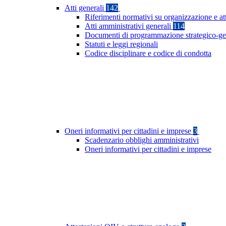
Atti generali
142
Riferimenti normativi su organizzazione e att
Atti amministrativi generali
114
Documenti di programmazione strategico-ge
Statuti e leggi regionali
Codice disciplinare e codice di condotta
Oneri informativi per cittadini e imprese
3
Scadenzario obblighi amministrativi
Oneri informativi per cittadini e imprese