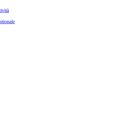
ività
stionale