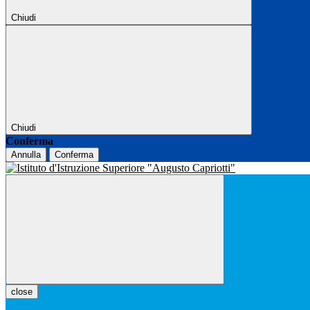
Chiudi
Chiudi
Conferma
Annulla
Conferma
close