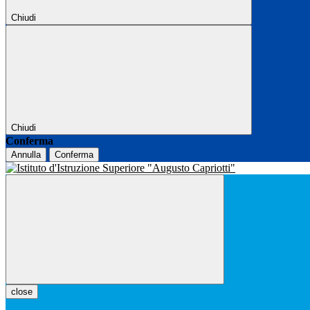
Chiudi
Chiudi
Conferma
Annulla
Conferma
close