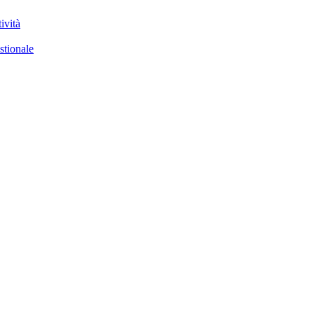
ività
stionale