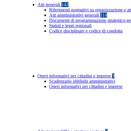
Atti generali
142
Riferimenti normativi su organizzazione e att
Atti amministrativi generali
114
Documenti di programmazione strategico-ge
Statuti e leggi regionali
Codice disciplinare e codice di condotta
Oneri informativi per cittadini e imprese
3
Scadenzario obblighi amministrativi
Oneri informativi per cittadini e imprese