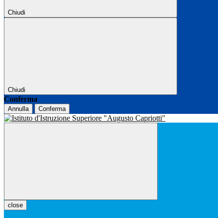
Chiudi
Chiudi
Conferma
Annulla
Conferma
close