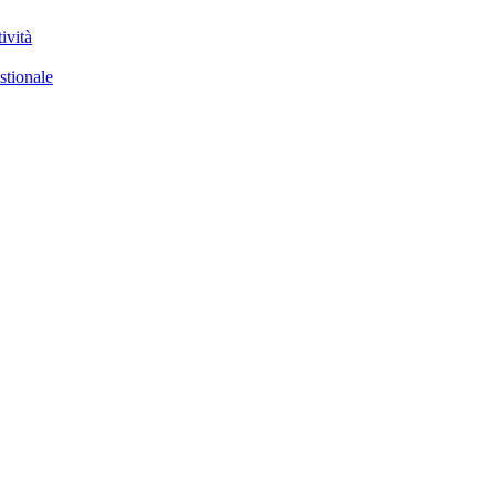
ività
stionale