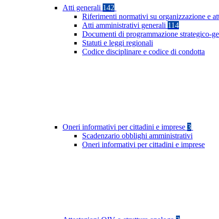
Atti generali
142
Riferimenti normativi su organizzazione e att
Atti amministrativi generali
114
Documenti di programmazione strategico-ge
Statuti e leggi regionali
Codice disciplinare e codice di condotta
Oneri informativi per cittadini e imprese
3
Scadenzario obblighi amministrativi
Oneri informativi per cittadini e imprese