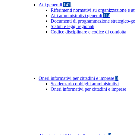
Atti generali
142
Riferimenti normativi su organizzazione e att
Atti amministrativi generali
114
Documenti di programmazione strategico-ge
Statuti e leggi regionali
Codice disciplinare e codice di condotta
Oneri informativi per cittadini e imprese
3
Scadenzario obblighi amministrativi
Oneri informativi per cittadini e imprese