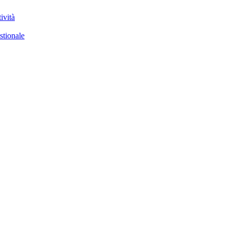
ività
stionale