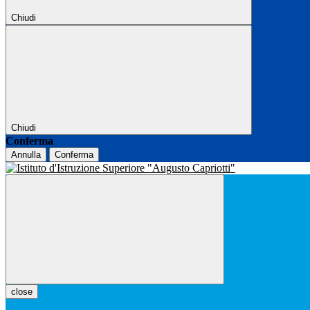
Chiudi
Chiudi
Conferma
Annulla
Conferma
close