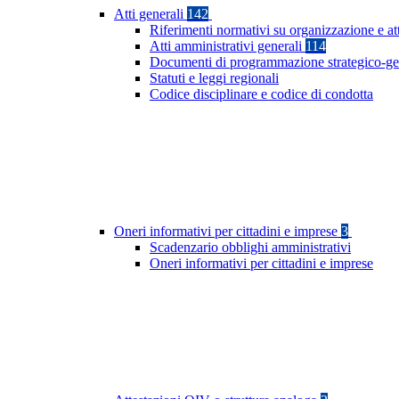
Atti generali
142
Riferimenti normativi su organizzazione e att
Atti amministrativi generali
114
Documenti di programmazione strategico-ge
Statuti e leggi regionali
Codice disciplinare e codice di condotta
Oneri informativi per cittadini e imprese
3
Scadenzario obblighi amministrativi
Oneri informativi per cittadini e imprese