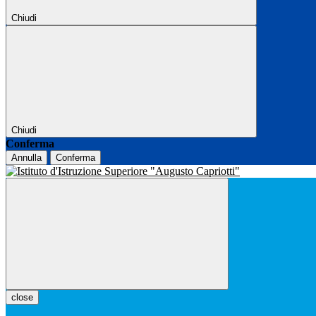
Chiudi
Chiudi
Conferma
Annulla
Conferma
close