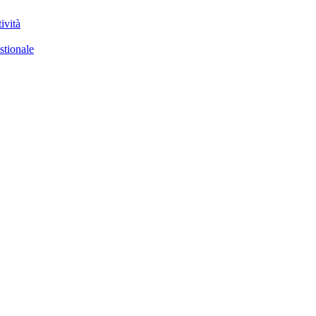
ività
stionale