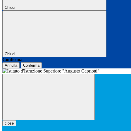
Chiudi
Chiudi
Conferma
Annulla
Conferma
close