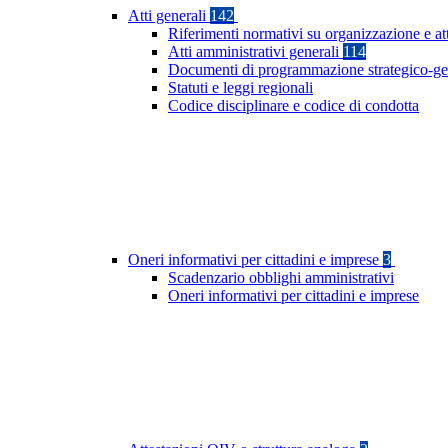
Atti generali
142
Riferimenti normativi su organizzazione e att
Atti amministrativi generali
114
Documenti di programmazione strategico-ge
Statuti e leggi regionali
Codice disciplinare e codice di condotta
Oneri informativi per cittadini e imprese
3
Scadenzario obblighi amministrativi
Oneri informativi per cittadini e imprese