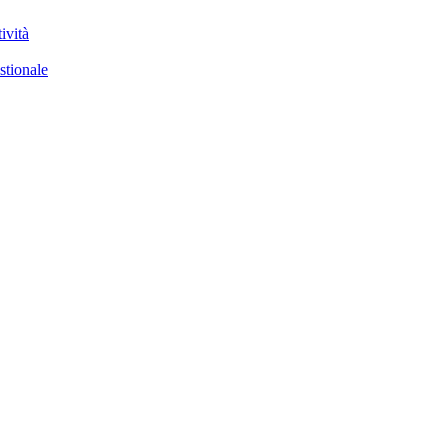
ività
stionale